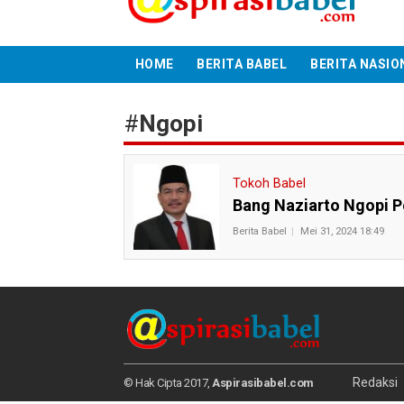
HOME
BERITA BABEL
BERITA NASIO
#
Ngopi
Tokoh Babel
Bang Naziarto Ngopi P
Berita Babel
Mei 31, 2024 18:49
Redaksi
© Hak Cipta 2017,
Aspirasibabel.com