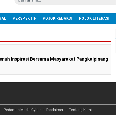
NAL
PERSPEKTIF
POJOK REDAKSI
POJOK LITERASI
enuh Inspirasi Bersama Masyarakat Pangkalpinang
Pedoman Media Cyber
Disclaimer
Tentang Kami