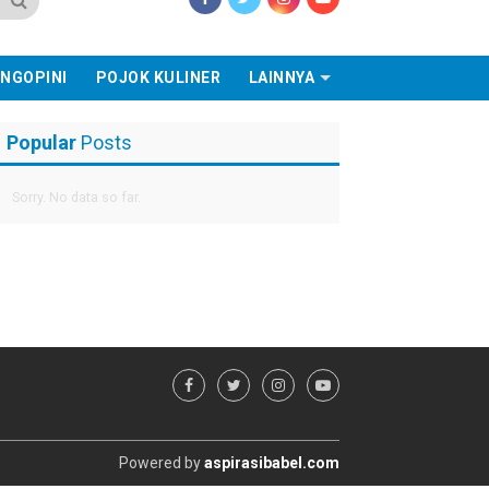
NGOPINI
POJOK KULINER
LAINNYA
Popular
Posts
Sorry. No data so far.
Powered by
aspirasibabel.com