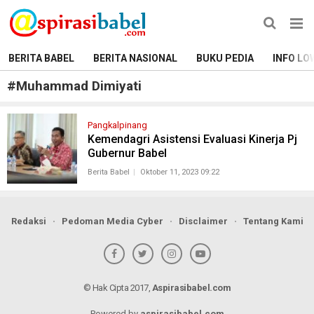
BERITA BABEL
BERITA NASIONAL
BUKU PEDIA
INFO LO
#
Muhammad Dimiyati
Pangkalpinang
Kemendagri Asistensi Evaluasi Kinerja Pj
Gubernur Babel
Berita Babel
Oktober 11, 2023 09:22
Redaksi
Pedoman Media Cyber
Disclaimer
Tentang Kami
© Hak Cipta 2017,
Aspirasibabel.com
Powered by
aspirasibabel.com