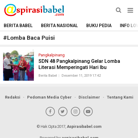
BERITA BABEL
BERITA NASIONAL
BUKU PEDIA
INFO LO
#
Lomba Baca Puisi
Pangkalpinang
SDN 48 Pangkalpinang Gelar Lomba
Literasi Memperingati Hari Ibu
Berita Babel
Desember 11, 2019 17:42
Redaksi
Pedoman Media Cyber
Disclaimer
Tentang Kami
© Hak Cipta 2017,
Aspirasibabel.com
Powered by
aspirasibabel.com