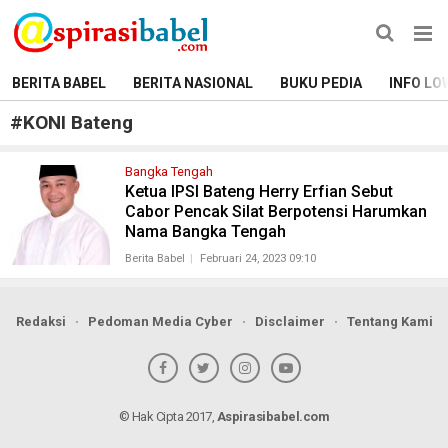
BERITA BABEL
BERITA NASIONAL
BUKU PEDIA
INFO LO
#
KONI Bateng
Bangka Tengah
Ketua IPSI Bateng Herry Erfian Sebut
Cabor Pencak Silat Berpotensi Harumkan
Nama Bangka Tengah
Berita Babel
Februari 24, 2023 09:10
Redaksi
Pedoman Media Cyber
Disclaimer
Tentang Kami
© Hak Cipta 2017,
Aspirasibabel.com