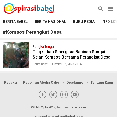
BERITA BABEL
BERITA NASIONAL
BUKU PEDIA
INFO LO
#
Komsos Perangkat Desa
Bangka Tengah
Tingkatkan Sinergitas Babinsa Sungai
Selan Komsos Bersama Perangkat Desa
Berita Babel
Oktober 15, 2023 20:06
Redaksi
Pedoman Media Cyber
Disclaimer
Tentang Kami
© Hak Cipta 2017,
Aspirasibabel.com
Powered by
aspirasibabel.com