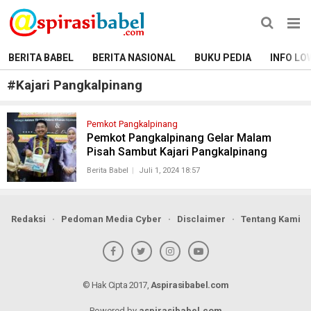
BERITA BABEL
BERITA NASIONAL
BUKU PEDIA
INFO LO
#
Kajari Pangkalpinang
Pemkot Pangkalpinang
Pemkot Pangkalpinang Gelar Malam
Pisah Sambut Kajari Pangkalpinang
Berita Babel
Juli 1, 2024 18:57
Redaksi
Pedoman Media Cyber
Disclaimer
Tentang Kami
© Hak Cipta 2017,
Aspirasibabel.com
Powered by
aspirasibabel.com