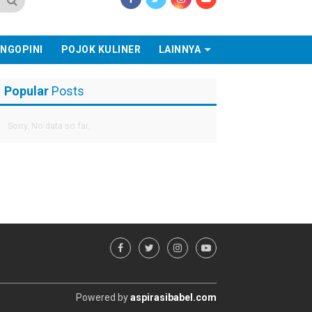
NGOPINI
POJOK KULINER
LAINNYA
Popular
Posts
Sorry. No data so far.
Powered by
aspirasibabel.com