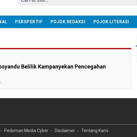
NAL
PERSPEKTIF
POJOK REDAKSI
POJOK LITERASI
Posyandu Belilik Kampanyekan Pencegahan
3
Pedoman Media Cyber
Disclaimer
Tentang Kami