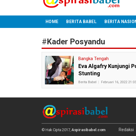
HOME
BERITA BABEL
BERITA NASIO
#
Kader Posyandu
Bangka Tengah
Eva Algafry Kunjungi 
Stunting
Berita Babel
Februari 16, 2022 21:0
Redaksi
© Hak Cipta 2017,
Aspirasibabel.com