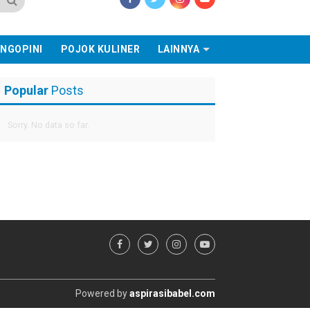
NGOPINI
POJOK KULINER
LAINNYA
Popular
Posts
Sorry. No data so far.
Powered by
aspirasibabel.com