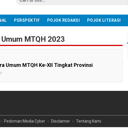
NAL
PERSPEKTIF
POJOK REDAKSI
POJOK LITERASI
ra Umum MTQH 2023
ra Umum MTQH Ke-XII Tingkat Provinsi
37
Pedoman Media Cyber
Disclaimer
Tentang Kami