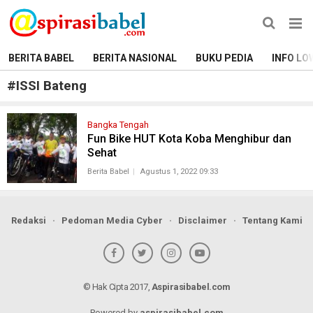
BERITA BABEL
BERITA NASIONAL
BUKU PEDIA
INFO LO
#
ISSI Bateng
Bangka Tengah
Fun Bike HUT Kota Koba Menghibur dan
Sehat
Berita Babel
Agustus 1, 2022 09:33
Redaksi
Pedoman Media Cyber
Disclaimer
Tentang Kami
© Hak Cipta 2017,
Aspirasibabel.com
Powered by
aspirasibabel.com