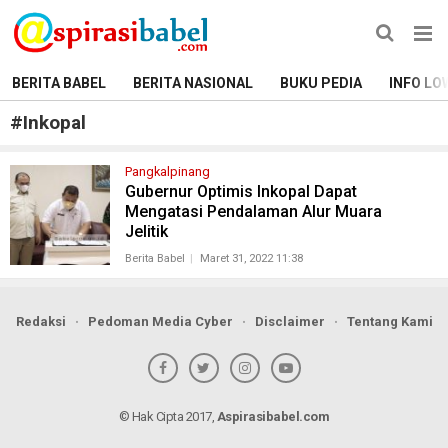
BERITA BABEL
BERITA NASIONAL
BUKU PEDIA
INFO LO
#
Inkopal
Pangkalpinang
Gubernur Optimis Inkopal Dapat
Mengatasi Pendalaman Alur Muara
Jelitik
Berita Babel
Maret 31, 2022 11:38
Redaksi
Pedoman Media Cyber
Disclaimer
Tentang Kami
© Hak Cipta 2017,
Aspirasibabel.com