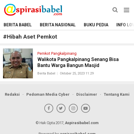
BERITA BABEL
BERITA NASIONAL
BUKU PEDIA
INFO LO
#
Hibah Aset Pemkot
Pemkot Pangkalpinang
Walikota Pangkalpinang Senang Bisa
Bantu Warga Bangun Masjid
Berita Babel
Oktober 25, 2023 11:29
Redaksi
Pedoman Media Cyber
Disclaimer
Tentang Kami
© Hak Cipta 2017,
Aspirasibabel.com
Powered by
aspirasibabel.com