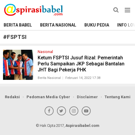
BERITA BABEL
BERITA NASIONAL
BUKU PEDIA
INFO LO
#
FSPTSI
Nasional
Ketum FSPTSI Jusuf Rizal: Pemerintah
Perlu Sampaikan JKP Sebagai Bantalan
JHT Bagi Pekerja PHK
Berita Nasional
Februari 14, 2022 17:38
Redaksi
Pedoman Media Cyber
Disclaimer
Tentang Kami
© Hak Cipta 2017,
Aspirasibabel.com