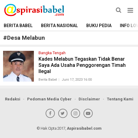
BERITA BABEL
BERITA NASIONAL
BUKU PEDIA
INFO LO
#
Desa Melabun
Bangka Tengah
Kades Melabun Tegaskan Tidak Benar
Saya Ada Usaha Penggorengan Timah
Ilegal
Berita Babel
Juni 17, 2023 16:00
Redaksi
Pedoman Media Cyber
Disclaimer
Tentang Kami
© Hak Cipta 2017,
Aspirasibabel.com