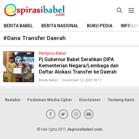
BERITA BABEL
BERITA NASIONAL
BUKU PEDIA
INFO LO
#
Dana Transfer Daerah
Pemprov Babel
Pj Gubernur Babel Serahkan DIPA
Kementerian Negara/Lembaga dan
Daftar Alokasi Transfer ke Daerah
Berita Babel
Desember 12, 2023 18:17
Redaksi
Pedoman Media Cyber
Disclaimer
Tentang Kami
© Hak Cipta 2017,
Aspirasibabel.com