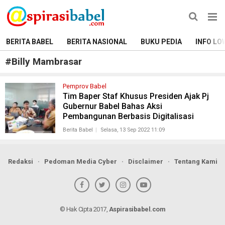
BERITA BABEL
BERITA NASIONAL
BUKU PEDIA
INFO LO
#
Billy Mambrasar
Pemprov Babel
Tim Baper Staf Khusus Presiden Ajak Pj
Gubernur Babel Bahas Aksi
Pembangunan Berbasis Digitalisasi
Berita Babel
Selasa, 13 Sep 2022 11:09
Redaksi
Pedoman Media Cyber
Disclaimer
Tentang Kami
© Hak Cipta 2017,
Aspirasibabel.com