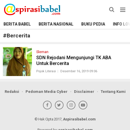
BERITA BABEL
BERITA NASIONAL
BUKU PEDIA
INFO LO
#
Bercerita
Sleman
SDN Rejodani Mengunjungi TK ABA
Untuk Bercerita
Pojok Literasi
Desember 16, 2019 09:06
Redaksi
Pedoman Media Cyber
Disclaimer
Tentang Kami
© Hak Cipta 2017,
Aspirasibabel.com
Powered by
aspirasibabel.com