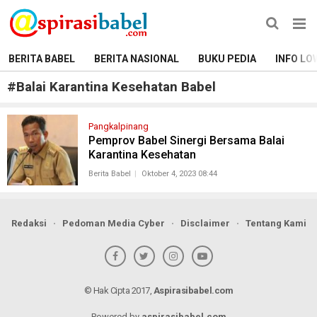
BERITA BABEL
BERITA NASIONAL
BUKU PEDIA
INFO LO
#
Balai Karantina Kesehatan Babel
Pangkalpinang
Pemprov Babel Sinergi Bersama Balai
Karantina Kesehatan
Berita Babel
Oktober 4, 2023 08:44
Redaksi
Pedoman Media Cyber
Disclaimer
Tentang Kami
© Hak Cipta 2017,
Aspirasibabel.com
Powered by
aspirasibabel.com