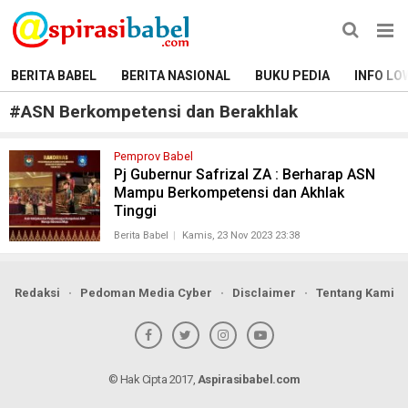
BERITA BABEL
BERITA NASIONAL
BUKU PEDIA
INFO LO
#
ASN Berkompetensi dan Berakhlak
Pemprov Babel
Pj Gubernur Safrizal ZA : Berharap ASN
Mampu Berkompetensi dan Akhlak
Tinggi
Berita Babel
Kamis, 23 Nov 2023 23:38
Redaksi
Pedoman Media Cyber
Disclaimer
Tentang Kami
© Hak Cipta 2017,
Aspirasibabel.com