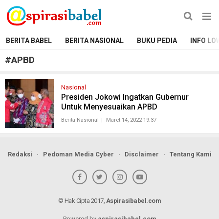
BERITA BABEL
BERITA NASIONAL
BUKU PEDIA
INFO LO
#
APBD
Nasional
Presiden Jokowi Ingatkan Gubernur
Untuk Menyesuaikan APBD
Berita Nasional
Maret 14, 2022 19:37
Redaksi
Pedoman Media Cyber
Disclaimer
Tentang Kami
© Hak Cipta 2017,
Aspirasibabel.com
Powered by
aspirasibabel.com