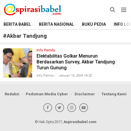
BERITA BABEL
BERITA NASIONAL
BUKU PEDIA
INFO LO
#
Akbar Tandjung
Info Pemilu
Elektabilitas Golkar Menurun
Berdasarkan Survey, Akbar Tandjung
Turun Gunung
Info Pemilu
Januari 15, 2024 18:20
Redaksi
Pedoman Media Cyber
Disclaimer
Tentang Kami
© Hak Cipta 2017,
Aspirasibabel.com