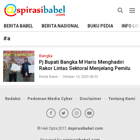
BERITA BABEL
BERITA NASIONAL
BUKU PEDIA
INFO LO
#
a
Bangka
Pj Bupati Bangka M Haris Menghadiri
Rakor Lintas Sektoral Menjelang Pemilu
Berita Babel
Oktober 10, 2023 08:33
Redaksi
Pedoman Media Cyber
Disclaimer
Tentang Kami
© Hak Cipta 2017,
Aspirasibabel.com
Powered by
aspirasibabel.com