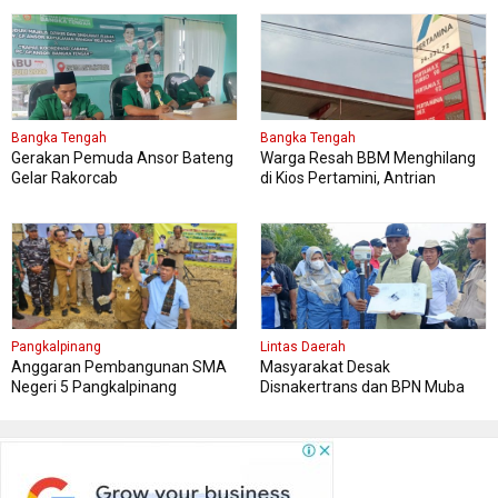
Bangka Tengah
Bangka Tengah
Gerakan Pemuda Ansor Bateng
Warga Resah BBM Menghilang
Gelar Rakorcab
di Kios Pertamini, Antrian
Panjang Di SPBU Berok
Pangkalpinang
Lintas Daerah
Anggaran Pembangunan SMA
Masyarakat Desak
Negeri 5 Pangkalpinang
Disnakertrans dan BPN Muba
Bersumber APBN
Tetapkan Kawasan Sesuai Final
Report dan Titik Koordinat Awal
Penempatan