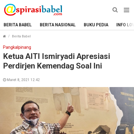
BERITA BABEL
BERITA NASIONAL
BUKU PEDIA
INFO LO
Ketua AITI Ismiryadi Apresiasi Perdirjen Kemendag Soal I
Berita Babel
Pangkalpinang
Ketua AITI Ismiryadi Apresiasi
Perdirjen Kemendag Soal Ini
Maret 8, 2021 12:42